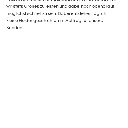
wir stets Großes zu leisten und dabei noch obendrauf
möglichst schnell zu sein. Dabei entstehen täglich
kleine Heldengeschichten im Auftrag für unsere
Kunden.
Der Zündfunke für
eine PS-starke
Partnerschaft