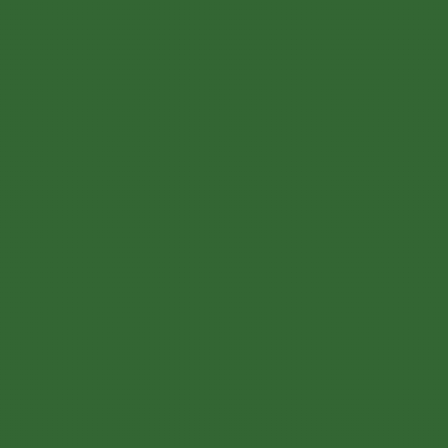
+43 (0) 1 804 16 68
transporte@jellinek.at
Öffnungszeiten
Montag bis Freitag
08:00 - 12:00 Uhr und 13:00 - 18:00 Uhr
Standort
Jellinek Transporte