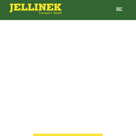
Alles rund um
Transport
Unser Motto:
Großes leisten - und das schnell.
Bereits
seit 1947 transportieren und verheben wir für unsere
Kunden alles vom Kleinst- bis hin zum Großprojekt. Wer
auf Jellinek-Transporte setzt, erhält bewährte
Qualität,
Zuverlässigkeit und reichlich PS!