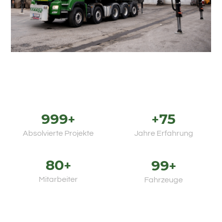
Spezialkräne
999
75
+
+
Absolvierte Projekte
Jahre Erfahrung
80
+
99
+
Mitarbeiter
Fahrzeuge